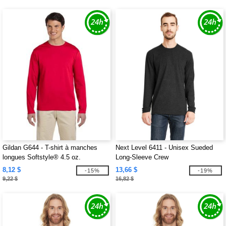
Gildan G644 - T-shirt à manches
Next Level 6411 - Unisex Sueded
longues Softstyle® 4.5 oz.
Long-Sleeve Crew
8,12 $
13,66 $
-15%
-19%
9,22 $
16,82 $