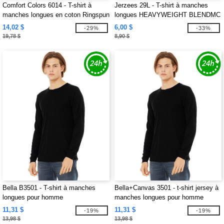
Comfort Colors 6014 - T-shirt à
Jerzees 29L - T-shirt à manches
manches longues en coton Ringspun
longues HEAVYWEIGHT BLENDMC
6,1 onces
50/50, 9,3 oz deMC
14,02 $
6,00 $
-29%
-33%
19,78 $
8,90 $
Bella B3501 - T-shirt à manches
Bella+Canvas 3501 - t-shirt jersey à
longues pour homme
manches longues pour homme
11,31 $
11,31 $
-19%
-19%
13,98 $
13,98 $