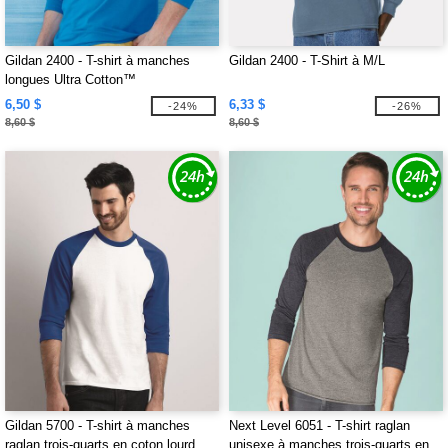
Gildan 2400 - T-shirt à manches
Gildan 2400 - T-Shirt à M/L
longues Ultra Cotton™
6,50 $
6,33 $
-24%
-26%
8,60 $
8,60 $
Gildan 5700 - T-shirt à manches
Next Level 6051 - T-shirt raglan
raglan trois-quarts en coton lourd
unisexe à manches trois-quarts en