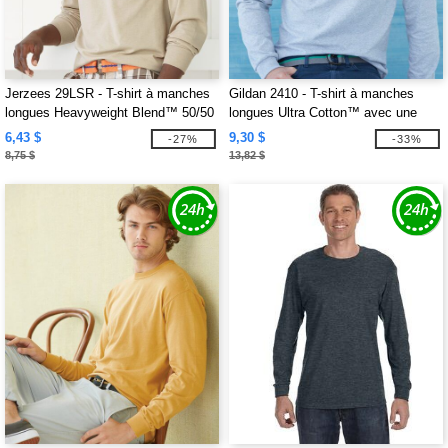
Jerzees 29LSR - T-shirt à manches
Gildan 2410 - T-shirt à manches
longues Heavyweight Blend™ 50/50
longues Ultra Cotton™ avec une
poche
6,43 $
9,30 $
-27%
-33%
8,75 $
13,82 $