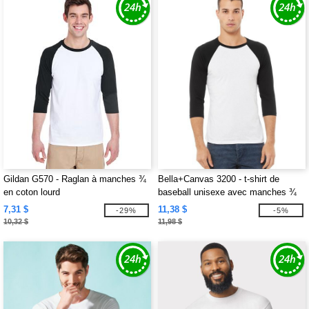
Gildan G570 - Raglan à manches ¾
Bella+Canvas 3200 - t-shirt de
en coton lourd
baseball unisexe avec manches ¾
7,31 $
11,38 $
-29%
-5%
10,32 $
11,98 $