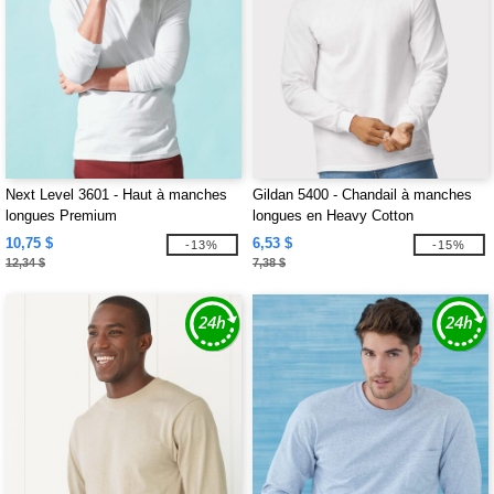
Next Level 3601 - Haut à manches
Gildan 5400 - Chandail à manches
longues Premium
longues en Heavy Cotton
10,75 $
6,53 $
-13%
-15%
12,34 $
7,38 $