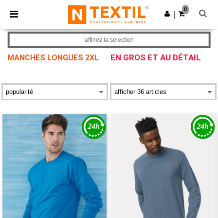
×
Appli Ntextil
0
Obtenir l'appli
|
Meilleurs prix sur l’app !
affinez la selection
EN GROS ET AU DÉTAIL
MANCHES LONGUES 2XL