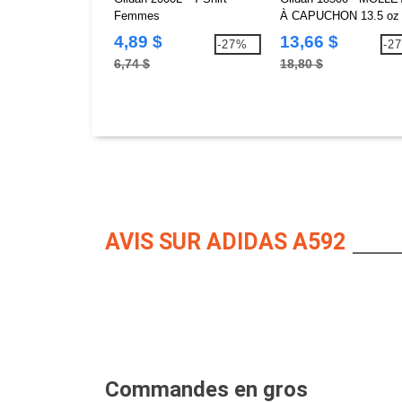
Femmes
À CAPUCHON 13.5 oz
4,89 $
13,66 $
-27%
-2
6,74 $
18,80 $
AVIS SUR ADIDAS A592
Commandes en gros