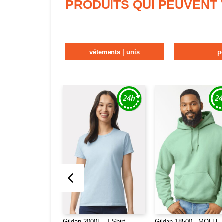
PRODUITS QUI PEUVENT
vêtements | unis
p
Gildan 2000L - T-Shirt
Gildan 18500 - MOLL