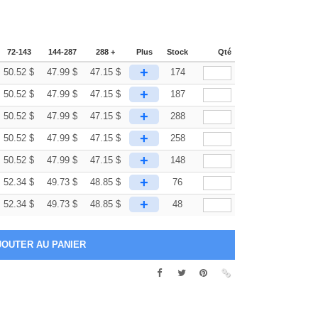
72-143
144-287
288 +
Plus
Stock
Qté
+
50.52
$
47.99
$
47.15
$
174
+
50.52
$
47.99
$
47.15
$
187
+
50.52
$
47.99
$
47.15
$
288
+
50.52
$
47.99
$
47.15
$
258
+
50.52
$
47.99
$
47.15
$
148
+
52.34
$
49.73
$
48.85
$
76
+
52.34
$
49.73
$
48.85
$
48