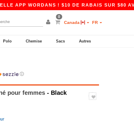
PP WORDANS ! $10 DE RABAIS SUR $80 AVEC LE
0
Canada
FR
Polo
Chemise
Sacs
Autres
ⓘ
iné pour femmes
- Black
eur