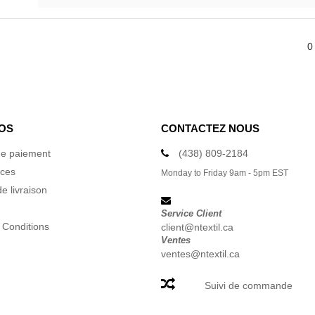
0
OS
CONTACTEZ NOUS
e paiement
(438) 809-2184
ices
Monday to Friday 9am - 5pm EST
e livraison
Service Client
 Conditions
client@ntextil.ca
Ventes
ventes@ntextil.ca
Suivi de commande