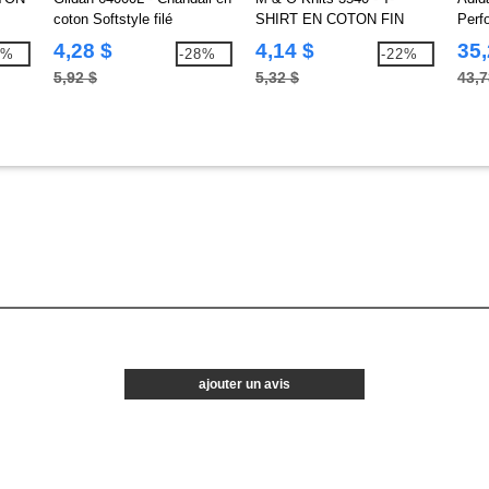
coton Softstyle filé
SHIRT EN COTON FIN
Perf
POUR DAMES
4,28 $
4,14 $
35,
7%
-28%
-22%
5,92 $
5,32 $
43,7
ajouter un avis