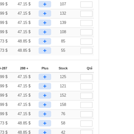
+
.99
$
47.15
$
107
+
.99
$
47.15
$
132
+
.99
$
47.15
$
139
+
.99
$
47.15
$
108
+
.73
$
48.85
$
85
+
.73
$
48.85
$
55
4-287
288 +
Plus
Stock
Qté
+
.99
$
47.15
$
125
+
.99
$
47.15
$
121
+
.99
$
47.15
$
152
+
.99
$
47.15
$
158
+
.99
$
47.15
$
76
+
.73
$
48.85
$
58
+
.73
$
48.85
$
42