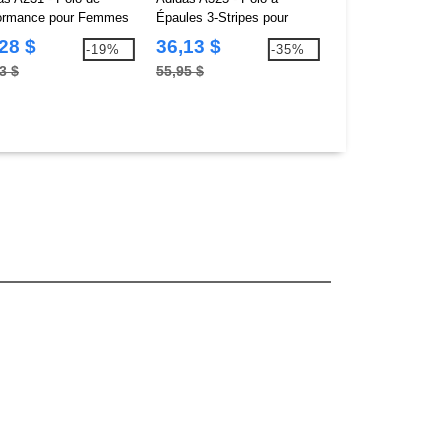
ormance pour Femmes
Épaules 3-Stripes pour
Ultime pour Fem
Femme
28 $
36,13 $
40,02 $
-19%
-35%
3 $
55,95 $
64,68 $