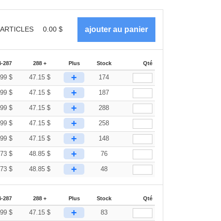
ARTICLES
0.00
$
4-287
288 +
Plus
Stock
Qté
+
.99
$
47.15
$
174
+
.99
$
47.15
$
187
+
.99
$
47.15
$
288
+
.99
$
47.15
$
258
+
.99
$
47.15
$
148
+
.73
$
48.85
$
76
+
.73
$
48.85
$
48
4-287
288 +
Plus
Stock
Qté
+
.99
$
47.15
$
83