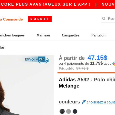
 PLUS AVANTAGEUX SUR L’APP !
|
NOUVELLE A
a Commande
anches longues
Manteau
Casquettes
Pantalon
das
47.15$
À partir de
11.79$
ou 4 paiements de
avec
57,76 $
Prix public
Adidas
A592 - Polo ch
Melange
couleurs
choisissez la coul