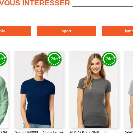
 VOUS INTERESSER
olo
sport
fem
ETON
Gildan 64000L - Chandail en
M & O Knits 3540 - T-
Adid