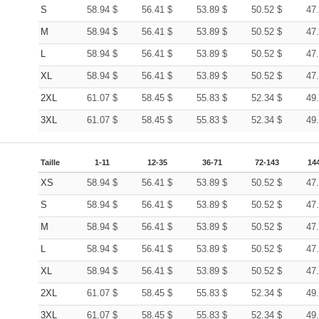
S
58.94
$
56.41
$
53.89
$
50.52
$
47
M
58.94
$
56.41
$
53.89
$
50.52
$
47
L
58.94
$
56.41
$
53.89
$
50.52
$
47
XL
58.94
$
56.41
$
53.89
$
50.52
$
47
2XL
61.07
$
58.45
$
55.83
$
52.34
$
49
3XL
61.07
$
58.45
$
55.83
$
52.34
$
49
Taille
1-11
12-35
36-71
72-143
14
XS
58.94
$
56.41
$
53.89
$
50.52
$
47
S
58.94
$
56.41
$
53.89
$
50.52
$
47
M
58.94
$
56.41
$
53.89
$
50.52
$
47
L
58.94
$
56.41
$
53.89
$
50.52
$
47
XL
58.94
$
56.41
$
53.89
$
50.52
$
47
2XL
61.07
$
58.45
$
55.83
$
52.34
$
49
3XL
61.07
$
58.45
$
55.83
$
52.34
$
49