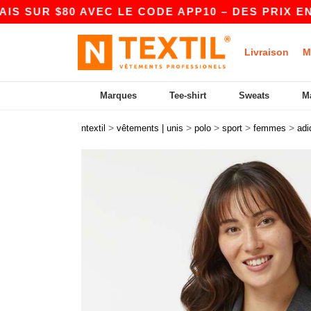
R $80 AVEC LE CODE APP10 – DES PRIX ENCORE
Livraison
M
Marques
Tee-shirt
Sweats
M
>
>
>
>
>
ntextil
vêtements | unis
polo
sport
femmes
adi