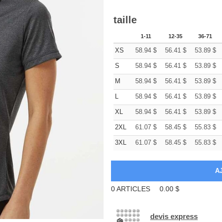
taille
1-11
12-35
36-71
XS
58.94
$
56.41
$
53.89
$
S
58.94
$
56.41
$
53.89
$
M
58.94
$
56.41
$
53.89
$
L
58.94
$
56.41
$
53.89
$
XL
58.94
$
56.41
$
53.89
$
2XL
61.07
$
58.45
$
55.83
$
3XL
61.07
$
58.45
$
55.83
$
0
ARTICLES
0.00
$
devis express