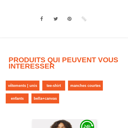
PRODUITS QUI PEUVENT VOUS
INTERESSER
vêtements | unis
tee-shirt
manches courtes
enfants
bella+canvas