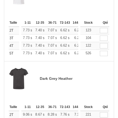
Taille
1-11
12-35
36-71
72-143
144-287
Stock
288 +
Plus
Qté
+
7.73
7.40
7.07
6.62
6.29
123
6.18
2T
$
$
$
$
$
$
+
7.73
7.40
7.07
6.62
6.29
104
6.18
3T
$
$
$
$
$
$
+
7.73
7.40
7.07
6.62
6.29
122
6.18
4T
$
$
$
$
$
$
+
7.73
7.40
7.07
6.62
6.29
526
6.18
5T
$
$
$
$
$
$
Dark Grey Heather
Taille
1-11
12-35
36-71
72-143
144-287
Stock
288 +
Plus
Qté
+
9.06
8.67
8.28
7.76
7.38
221
7.25
2T
$
$
$
$
$
$