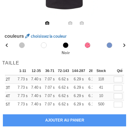
couleurs
choisissez la couleur
Noir
TAILLE
1-11
12-35
36-71
72-143
144-287
288 +
Stock
Plus
Qté
+
7.73
7.40
7.07
6.62
6.29
6.18
118
2T
$
$
$
$
$
$
+
7.73
7.40
7.07
6.62
6.29
6.18
41
3T
$
$
$
$
$
$
+
7.73
7.40
7.07
6.62
6.29
6.18
10
4T
$
$
$
$
$
$
+
7.73
7.40
7.07
6.62
6.29
6.18
500
5T
$
$
$
$
$
$