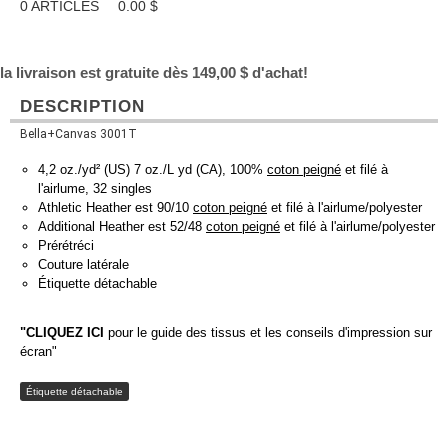
0
ARTICLES
0.00
$
la livraison est gratuite dès 149,00 $ d'achat!
DESCRIPTION
Bella+Canvas 3001T
4,2 oz./yd² (US) 7 oz./L yd (CA), 100%
coton peigné
et filé à
l'airlume, 32 singles
Athletic Heather est 90/10
coton peigné
et filé à l'airlume/polyester
Additional Heather est 52/48
coton peigné
et filé à l'airlume/polyester
Prérétréci
Couture latérale
Étiquette détachable
"CLIQUEZ ICI
pour le guide des tissus et les conseils d'impression sur
écran"
Étiquette détachable