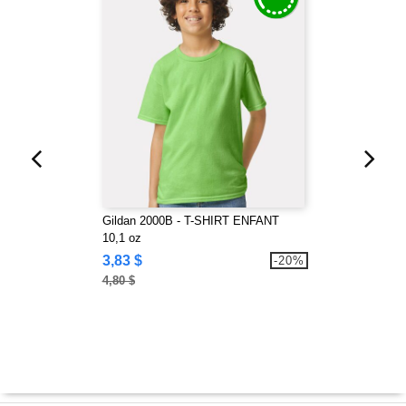
Gildan 2000B - T-SHIRT ENFANT
10,1 oz
3,83 $
-20%
4,80 $