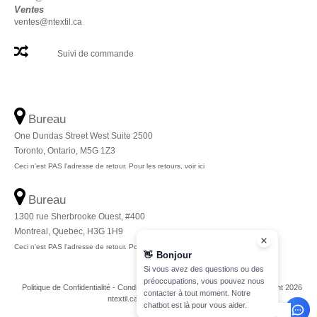
Ventes
ventes@ntextil.ca
Suivi de commande
Bureau
One Dundas Street West Suite 2500
Toronto, Ontario, M5G 1Z3
Ceci n'est PAS l'adresse de retour. Pour les retours, voir ici
Bureau
1300 rue Sherbrooke Ouest, #400
Montreal, Quebec, H3G 1H9
Ceci n'est PAS l'adresse de retour. Pour les retours, voir ici
👋
Bonjour
Si vous avez des questions ou des
préoccupations, vous pouvez nous
Politique de Confidentialité
-
Conditions Générales
-
Plan du Site
Copyright 2026
contacter à tout moment. Notre
ntextil.ca - Tous droits réservés
chatbot est là pour vous aider.