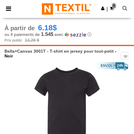
×
Appli Ntextil
0
Obtenir l'appli
|
Meilleurs prix sur l’app !
6.18$
À partir de
1.54$
ou 4 paiements de
avec
ⓘ
13,28 $
Prix public
Bella+Canvas 3001T - T-shirt en jersey pour tout-petit
-
Noir
Previous
Next