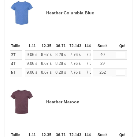
Heather Columbia Blue
Taille
1-11
12-35
36-71
72-143
144-287
Stock
288 +
Plus
Qté
+
9.06
8.67
8.28
7.76
7.38
40
7.25
3T
$
$
$
$
$
$
+
9.06
8.67
8.28
7.76
7.38
29
7.25
4T
$
$
$
$
$
$
+
9.06
8.67
8.28
7.76
7.38
252
7.25
5T
$
$
$
$
$
$
Heather Maroon
Taille
1-11
12-35
36-71
72-143
144-287
Stock
288 +
Plus
Qté