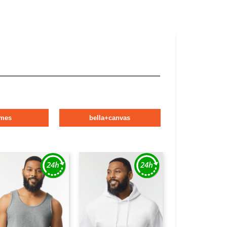
mes
bella+canvas