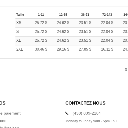
Taille
1-11
12-35
36-71
72-143
14
XS
25.72
$
24.62
$
23.51
$
22.04
$
20
S
25.72
$
24.62
$
23.51
$
22.04
$
20
XL
25.72
$
24.62
$
23.51
$
22.04
$
20
2XL
30.46
$
29.16
$
27.85
$
26.11
$
24
0
OS
CONTACTEZ NOUS
e paiement
(438) 809-2184
ices
Monday to Friday 9am - 5pm EST
e livraison