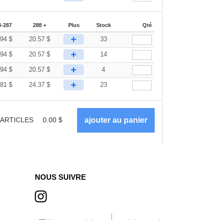
4-287
288 +
Plus
Stock
Qté
+
.94
$
20.57
$
33
+
.94
$
20.57
$
14
+
.94
$
20.57
$
4
+
.81
$
24.37
$
23
ARTICLES
0.00
$
NOUS SUIVRE