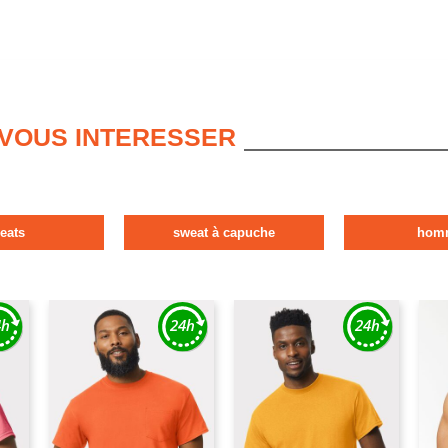
 VOUS INTERESSER
eats
sweat à capuche
hom