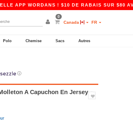
PP WORDANS ! $10 DE RABAIS SUR $80 AVEC L
0
Canada
FR
Polo
Chemise
Sacs
Autres
ⓘ
Molleton A Capuchon En Jersey
eur