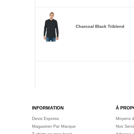
Charcoal Black Triblend
INFORMATION
À PROP
Devis Express
Moyens d
Magasiner Par Marque
Nos Serv
T-shirts en gros local
Adresse d