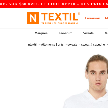
R $80 AVEC LE CODE APP10 – DES PRIX ENCORE
Livraison
M
Marques
Tee-shirt
Sweats
M
>
>
>
ntextil
vêtements | unis
sweats
sweat à capuche