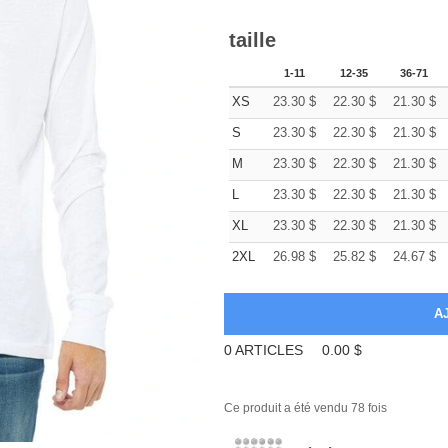
taille
1-11
12-35
36-71
XS
23.30
$
22.30
$
21.30
$
S
23.30
$
22.30
$
21.30
$
M
23.30
$
22.30
$
21.30
$
L
23.30
$
22.30
$
21.30
$
XL
23.30
$
22.30
$
21.30
$
2XL
26.98
$
25.82
$
24.67
$
0
ARTICLES
0.00
$
Ce produit a été vendu 78 fois