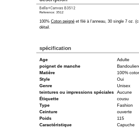
Bella+Canvas B3512
Reference: 3512
100%
Coton peigné
et filé à l’anneau, 30 single 7 oz.
détail.
spécification
Age
Adulte
poignet de manche
Bandoulier
Matière
100% coto
Style
Oui
Genre
Unisex
teintures ou impressions spéciales
Aucune
Étiquette
cousu
Type
Fashion
Ceinture
ouverte
Poids
115
Caractéristique
Capuche