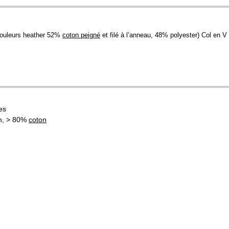
 (couleurs heather 52%
coton peigné
et filé à l’anneau, 48% polyester) Col en V
es
n, > 80%
coton