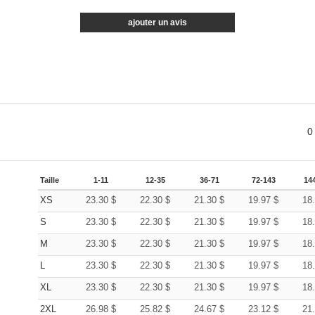
ajouter un avis
0
Taille
1-11
12-35
36-71
72-143
14
XS
23.30
$
22.30
$
21.30
$
19.97
$
18
S
23.30
$
22.30
$
21.30
$
19.97
$
18
M
23.30
$
22.30
$
21.30
$
19.97
$
18
L
23.30
$
22.30
$
21.30
$
19.97
$
18
XL
23.30
$
22.30
$
21.30
$
19.97
$
18
2XL
26.98
$
25.82
$
24.67
$
23.12
$
21