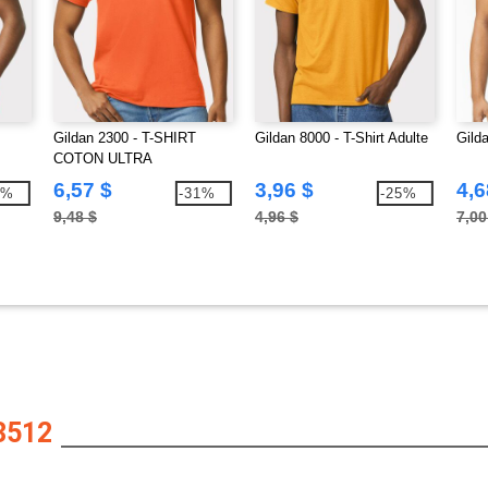
Gildan 2300 - T-SHIRT
Gildan 8000 - T-Shirt Adulte
Gild
COTON ULTRA
6,57 $
3,96 $
4,6
0%
-31%
-25%
9,48 $
4,96 $
7,00
3512