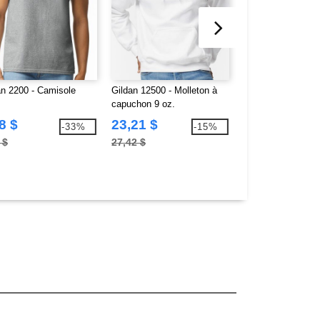
an 2200 - Camisole
Gildan 12500 - Molleton à
Bella B3005 - T-Sh
capuchon 9 oz.
Delancey À Col E
8 $
23,21 $
9,58 $
-33%
-15%
 $
27,42 $
11,00 $