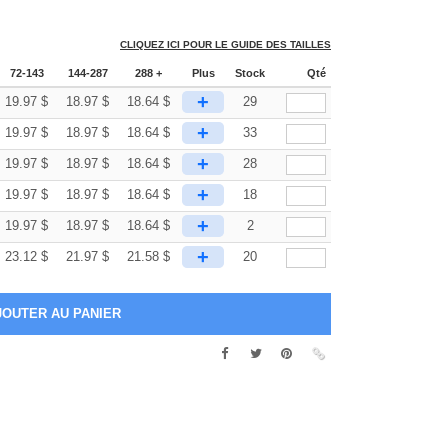
CLIQUEZ ICI POUR LE GUIDE DES TAILLES
72-143
144-287
288 +
Plus
Stock
Qté
+
19.97
$
18.97
$
18.64
$
29
+
19.97
$
18.97
$
18.64
$
33
+
19.97
$
18.97
$
18.64
$
28
+
19.97
$
18.97
$
18.64
$
18
+
19.97
$
18.97
$
18.64
$
2
+
23.12
$
21.97
$
21.58
$
20