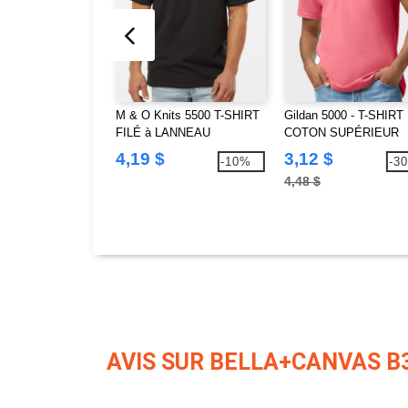
M & O Knits 5500 T-SHIRT
Gildan 5000 - T-SHIRT
FILÉ à LANNEAU
COTON SUPÉRIEUR
UNISEXE
4,19 $
3,12 $
-10%
-3
4,48 $
AVIS SUR BELLA+CANVAS B