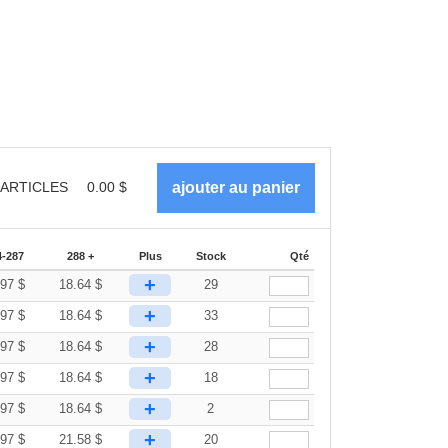
ARTICLES
0.00
$
4-287
288 +
Plus
Stock
Qté
+
.97
$
18.64
$
29
+
.97
$
18.64
$
33
+
.97
$
18.64
$
28
+
.97
$
18.64
$
18
+
.97
$
18.64
$
2
+
.97
$
21.58
$
20