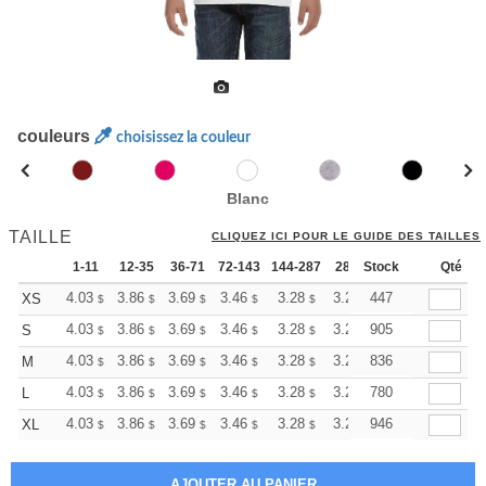
couleurs
choisissez la couleur
Blanc
TAILLE
CLIQUEZ ICI POUR LE GUIDE DES TAILLES
1-11
12-35
36-71
72-143
144-287
288 +
Stock
Plus
Qté
+
4.03
3.86
3.69
3.46
3.28
3.23
447
XS
$
$
$
$
$
$
+
4.03
3.86
3.69
3.46
3.28
3.23
905
S
$
$
$
$
$
$
+
4.03
3.86
3.69
3.46
3.28
3.23
836
M
$
$
$
$
$
$
+
4.03
3.86
3.69
3.46
3.28
3.23
780
L
$
$
$
$
$
$
+
4.03
3.86
3.69
3.46
3.28
3.23
946
XL
$
$
$
$
$
$