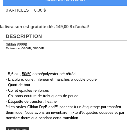
0
ARTICLES
0.00
$
la livraison est gratuite dès 149,00 $ d'achat!
DESCRIPTION
Gildan 8000B
Reference: G800B, G8000B
- 5,6 oz.,
50/50
coton/polyester pré-rétréci
- Encolure,
ourlet
inférieur et manches à double piqûre
- Quart de tour
- Col et épaules renforcés
- Col sans couture de trois-quarts de pouce
- Étiquette de transfert Heather
**Les styles Gildan DryBlend™ passent à un étiquetage par transfert
thermique. Nous avons un inventaire mixte d'étiquettes cousues et par
transfert thermique pendant cette transition.
Sans Étiquette