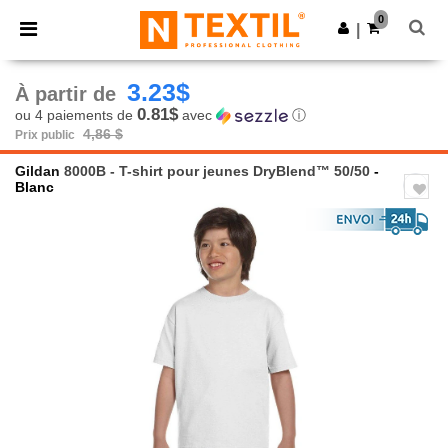
×
Appli Ntextil
0
Obtenir l'appli
|
Meilleurs prix sur l’app !
3.23$
À partir de
0.81$
ou 4 paiements de
avec
ⓘ
4,86 $
Prix public
Gildan
8000B - T-shirt pour jeunes DryBlend™ 50/50
-
Blanc
Previous
Next