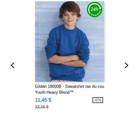
Gildan 18000B - Sweatshirt ras du cou
Youth Heavy Blend™
11,45 $
-6%
12,16 $