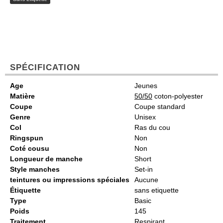
SPÉCIFICATION
Age
Jeunes
Matière
50/50
coton-polyester
Coupe
Coupe standard
Genre
Unisex
Col
Ras du cou
Ringspun
Non
Coté cousu
Non
Longueur de manche
Short
Style manches
Set-in
teintures ou impressions spéciales
Aucune
Étiquette
sans etiquette
Type
Basic
Poids
145
Traitement
Respirant